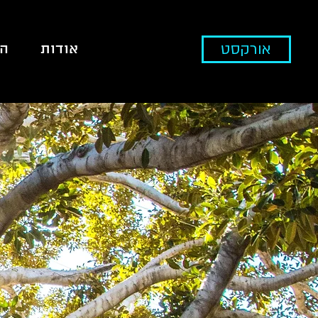
אורקסט
אודות
הר